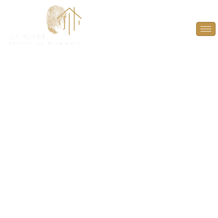
Diagnostic termites
pour parties
communes à Buchelay
(78200)
PROTÉGEZ LA STRUCTURE DE VOTRE IMMEUBLE
ET LA SÉCURITÉ DES OCCUPANTS
À BUCHELAY