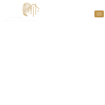
Diagnostic termites
pour parties
communes à Aulnay-
sur-Mauldre (78126)
PROTÉGEZ LA STRUCTURE DE VOTRE IMMEUBLE
ET LA SÉCURITÉ DES OCCUPANTS
À AULNAY-SUR-