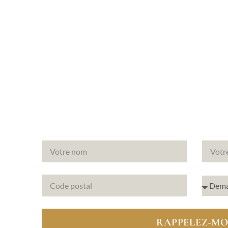
munes
otre
RAPPELEZ-MO