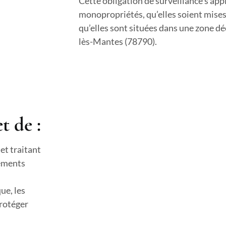
Cette obligation de surveillance s’ap
monopropriétés, qu’elles soient mises
qu’elles sont situées dans une zone dé
lès-Mantes (78790).
t de :
 et traitant
léments
ue, les
protéger