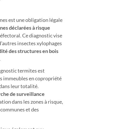
es est une obligation légale
nes déclarées à risque
réfectoral. Ce diagnostic vise
d’autres insectes xylophages
ité des structures en bois
.
agnostic termites est
les immeubles en copropriété
ans leur totalité.
che de surveillance
tion dans les zones à risque,
es communes et des