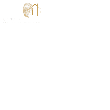
ACCUEI
Diagnostic ter
communes à A
(78790)