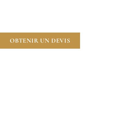
PROTÉGEZ LA STRUCTURE DE VOTRE IMMEUBLE E
ARNOUVILLE-LÈS-MANTES (78790).
OBTENIR UN DEVIS