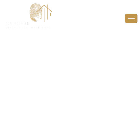
Diagnostic termites
pour parties
communes à Achères
(78260)
PROTÉGEZ LA STRUCTURE DE VOTRE IMMEUBLE
ET LA SÉCURITÉ DES OCCUPANTS
À ACHÈRES