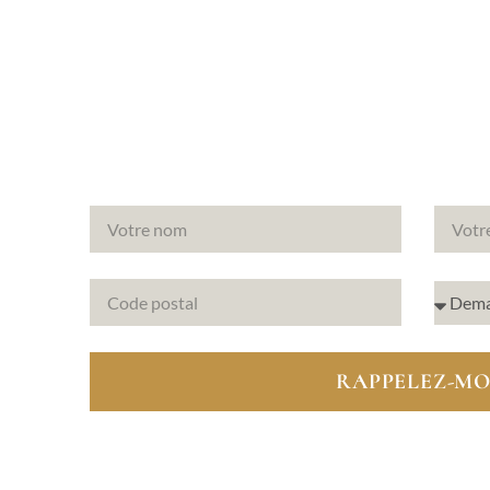
pel à
RAPPELEZ-MO