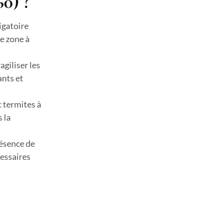
60) ?
igatoire
e zone à
agiliser les
ants et
c termites à
s la
résence de
cessaires