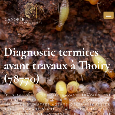
Diagnostic termites
avant travaux à Thoiry
(78770)
LE DIAGNOSTIC TERMITES AVANT TRAVAUX EST
ESSENTIEL POUR DÉTECTER LES INFESTATIONS DE
TERMITES ET AUTRES AGENTS DESTRUCTEURS DU
BOIS, GARANTISSANT LA SÉCURITÉ DES
TRAVAILLEURS ET LA STABILITÉ DU BÂTIMENT