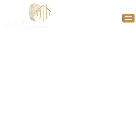
Diagnostic termites
avant travaux à
Meulan-en-Yvelines
(78250)
LE DIAGNOSTIC TERMITES AVANT TRAVAUX EST
ESSENTIEL POUR DÉTECTER LES INFESTATIONS DE
TERMITES ET AUTRES AGENTS DESTRUCTEURS DU