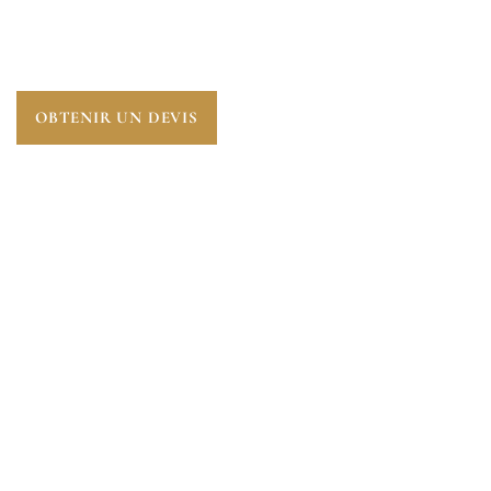
BOIS, GARANTISSANT LA SÉCURITÉ DES
TRAVAILLEURS ET LA STABILITÉ DU BÂTIMENT
AVANT TOUTE INTERVENTION.
OBTENIR UN DEVIS