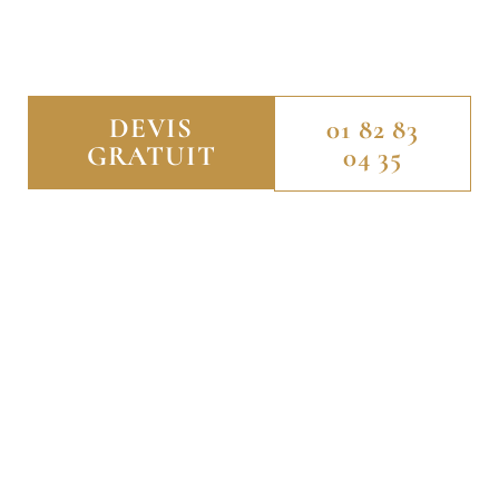
DIAGNOSTICS IMMOBILIERS POUR VOS PROJETS À
RUEIL-MALMAISON RICHELIEU-CHÂTAIGNERAIE.
DEVIS
01 82 83
GRATUIT
04 35