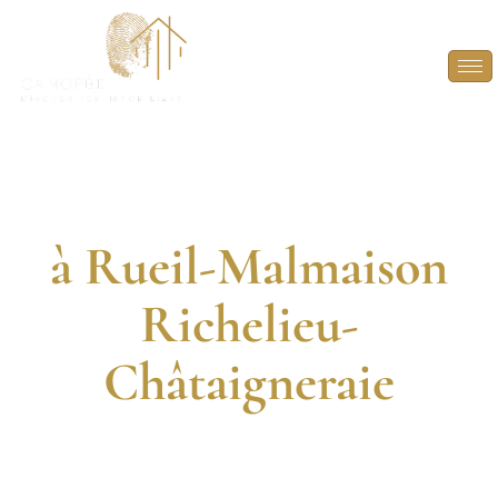
Diagnostic
Immobilier
à Rueil-Malmaison
Richelieu-
Châtaigneraie
DIAGNOSTIQUEURS CERTIFIÉS. 13 ANNÉES
D’EXPÉRIENCE. INTERVENTION RAPIDE.
FAITES CONFIANCE À DES EXPERTS EN