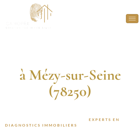
Diagnostic
Immobilier
à Mézy-sur-Seine
(78250)
DIAGNOSTIQUEURS CERTIFIÉS. 13 ANNÉES
D’EXPÉRIENCE. INTERVENTION RAPIDE.
FAITES CONFIANCE À DES
EXPERTS EN
DIAGNOSTICS IMMOBILIERS
POUR VOS PROJETS À
MÉZY-SUR-SEINE (78250).