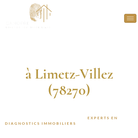
Diagnostic
Immobilier
à Limetz-Villez
(78270)
DIAGNOSTIQUEURS CERTIFIÉS. 13 ANNÉES
D’EXPÉRIENCE. INTERVENTION RAPIDE.
FAITES CONFIANCE À DES
EXPERTS EN
DIAGNOSTICS IMMOBILIERS
POUR VOS PROJETS À
LIMETZ-VILLEZ (78270).