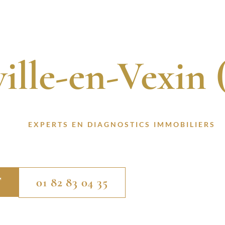
gnostic Immobi
L
QUI SOMMES-NOUS ?
NOS SERVICES
ACTUALITÉS
ville-en-Vexin 
S CERTIFIÉS. 13 ANNÉES D’EXPÉRIENCE. INTER
 À DES
EXPERTS EN DIAGNOSTICS IMMOBILIERS
P
LAINVILLE-EN-VEXIN (78440).
T
01 82 83 04 35