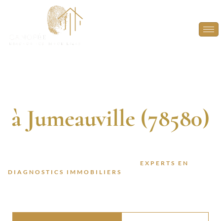
Diagnostic
Immobilier
à Jumeauville (78580)
DIAGNOSTIQUEURS CERTIFIÉS. 13 ANNÉES
D’EXPÉRIENCE. INTERVENTION RAPIDE.
FAITES CONFIANCE À DES
EXPERTS EN
DIAGNOSTICS IMMOBILIERS
POUR VOS PROJETS À
JUMEAUVILLE (78580).