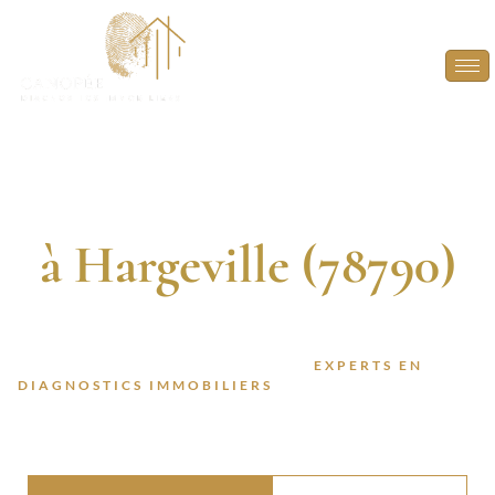
Diagnostic
Immobilier
à Hargeville (78790)
DIAGNOSTIQUEURS CERTIFIÉS. 13 ANNÉES
D’EXPÉRIENCE. INTERVENTION RAPIDE.
FAITES CONFIANCE À DES
EXPERTS EN
DIAGNOSTICS IMMOBILIERS
POUR VOS PROJETS À
HARGEVILLE (78790).