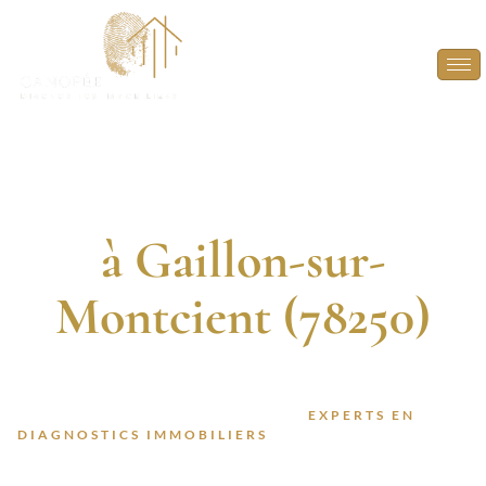
Diagnostic
Immobilier
à Gaillon-sur-
Montcient (78250)
DIAGNOSTIQUEURS CERTIFIÉS. 13 ANNÉES
D’EXPÉRIENCE. INTERVENTION RAPIDE.
FAITES CONFIANCE À DES
EXPERTS EN
DIAGNOSTICS IMMOBILIERS
POUR VOS PROJETS À
GAILLON-SUR-MONTCIENT (78250).