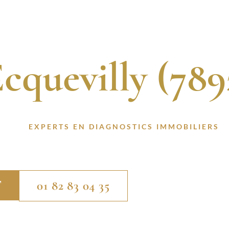
gnostic Immobi
L
QUI SOMMES-NOUS ?
NOS SERVICES
ACTUALITÉS
Ecquevilly (789
S CERTIFIÉS. 13 ANNÉES D’EXPÉRIENCE. INTER
 À DES
EXPERTS EN DIAGNOSTICS IMMOBILIERS
P
ECQUEVILLY (78920).
T
01 82 83 04 35