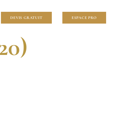
lier
DEVIS GRATUIT
ESPACE PRO
20)
VENTION RAPIDE.
OUR VOS PROJETS À