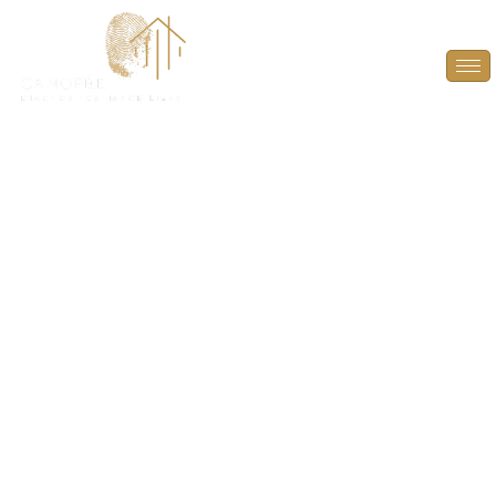
Diagnostic Gaz à
Osmoy (78910)
ASSUREZ LA SÉCURITÉ DE VOTRE BIEN
IMMOBILIER AVEC UN DIAGNOSTIC GAZ FIABLE
ET CONFORME À OSMOY (78910).