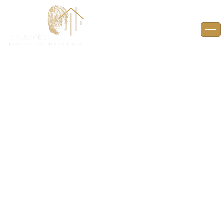
Diagnostic Gaz à Les
Essarts-le-Roi (78690)
ASSUREZ LA SÉCURITÉ DE VOTRE BIEN
IMMOBILIER AVEC UN DIAGNOSTIC GAZ FIABLE
ET CONFORME À LES ESSARTS-LE-ROI (78690).