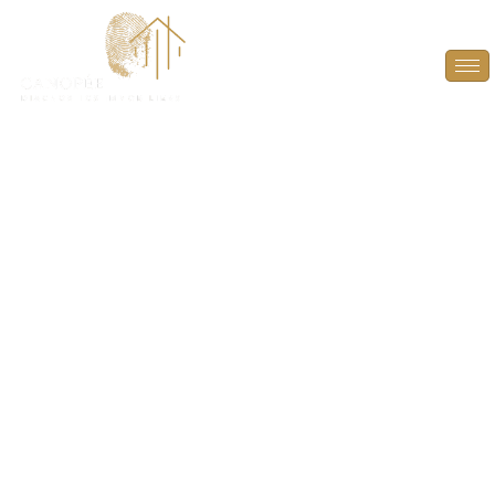
Diagnostic Amiante à
Thiverval-Grignon
(78850)
PROTÉGEZ VOS TRANSACTIONS IMMOBILIÈRES
AVEC UN DIAGNOSTIC AMIANTE FIABLE ET
CONFORME À THIVERVAL-GRIGNON (78850).