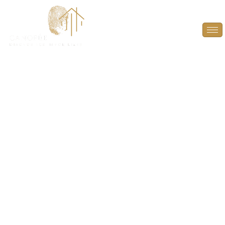
Diagnostic Amiante à
Septeuil (78790)
PROTÉGEZ VOS TRANSACTIONS IMMOBILIÈRES
AVEC UN DIAGNOSTIC AMIANTE FIABLE ET
CONFORME À SEPTEUIL (78790).