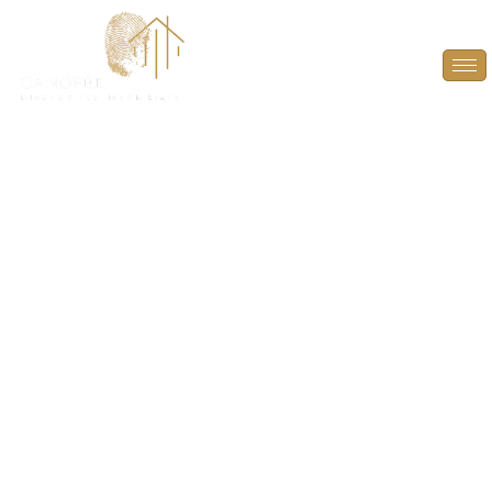
Diagnostic Amiante à
Saint-Cyr-l'École
(78210)
PROTÉGEZ VOS TRANSACTIONS IMMOBILIÈRES
AVEC UN DIAGNOSTIC AMIANTE FIABLE ET
CONFORME À SAINT-CYR-L’ÉCOLE (78210).