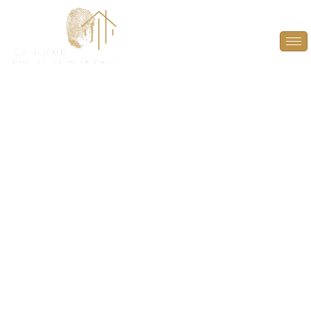
Diagnostic Amiante à
Paris (75002)
PROTÉGEZ VOS TRANSACTIONS IMMOBILIÈRES
AVEC UN DIAGNOSTIC AMIANTE FIABLE ET
CONFORME À PARIS (75002).