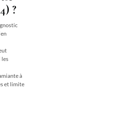
4) ?
agnostic
ien
eut
 les
 amiante à
s et limite