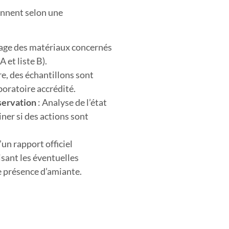
ennent selon une
age des matériaux concernés
A et liste B).
re, des échantillons sont
boratoire accrédité.
nservation
: Analyse de l’état
ner si des actions sont
un rapport officiel
sant les éventuelles
e présence d’amiante.