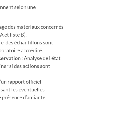
ennent selon une
age des matériaux concernés
A et liste B).
re, des échantillons sont
boratoire accrédité.
nservation
: Analyse de l’état
ner si des actions sont
un rapport officiel
sant les éventuelles
e présence d’amiante.