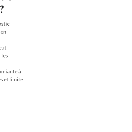
?
stic
ien
eut
 les
 amiante à
s et limite