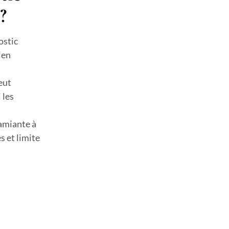
?
ostic
ien
eut
 les
 amiante à
s et limite