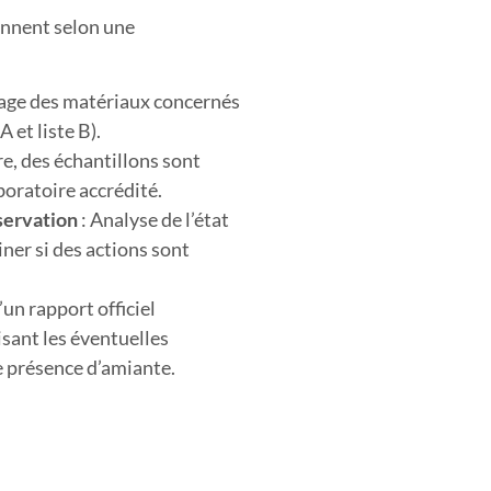
ennent selon une
age des matériaux concernés
A et liste B).
re, des échantillons sont
boratoire accrédité.
nservation
: Analyse de l’état
ner si des actions sont
un rapport officiel
sant les éventuelles
e présence d’amiante.