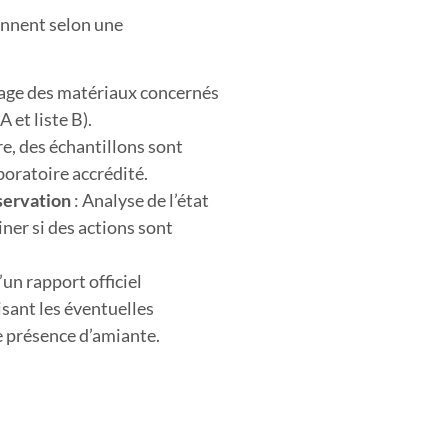
ennent selon une
age des matériaux concernés
A et liste B).
re, des échantillons sont
boratoire accrédité.
nservation
: Analyse de l’état
ner si des actions sont
un rapport officiel
sant les éventuelles
e présence d’amiante.