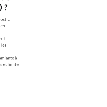
) ?
nostic
ien
eut
 les
 amiante à
s et limite