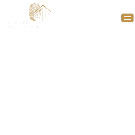
Diagnostic Amiante à
Gambais (78950)
PROTÉGEZ VOS TRANSACTIONS IMMOBILIÈRES
AVEC UN DIAGNOSTIC AMIANTE FIABLE ET
CONFORME À GAMBAIS (78950).