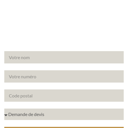
Vous vendez ou louez un bien à Dampierre-en-
Yvelines (78720) ? Canopée vous accompagne
pour un diagnostic amiante fiable et rapide.