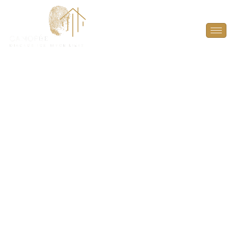
Diagnostic Amiante à
Dampierre-en-
Yvelines (78720)
PROTÉGEZ VOS TRANSACTIONS IMMOBILIÈRES
AVEC UN DIAGNOSTIC AMIANTE FIABLE ET
CONFORME À DAMPIERRE-EN-YVELINES (78720).