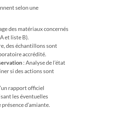
ennent selon une
age des matériaux concernés
A et liste B).
re, des échantillons sont
boratoire accrédité.
nservation
: Analyse de l’état
ner si des actions sont
un rapport officiel
sant les éventuelles
e présence d’amiante.