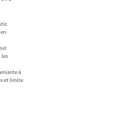
stic
ien
eut
 les
 amiante à
s et limite