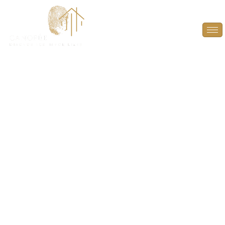
Diagnostic Amiante à
Bonnelles (78830)
PROTÉGEZ VOS TRANSACTIONS IMMOBILIÈRES
AVEC UN DIAGNOSTIC AMIANTE FIABLE ET
CONFORME À BONNELLES (78830).