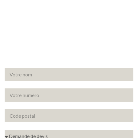
Besoin d’un diagnostic amiante avant travaux à
Paris (75006) ? Faites appel à Canopée, votre
partenaire de confiance pour vos diagnostics
immobiliers.