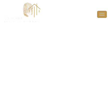
Diagnostic amiante
avant travaux (DAAT)
à Paris (75006)
LE DIAGNOSTIC AMIANTE AVANT TRAVAUX (DAAT)
À PARIS (75006) EST OBLIGATOIRE POUR LES
BÂTIMENTS CONSTRUITS AVANT 1997 AFIN DE
DÉTECTER L’AMIANTE ET PROTÉGER LA SANTÉ DES
TRAVAILLEURS ET L’ENVIRONNEMENT DES RISQUES