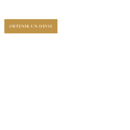
GRAVES LIÉS À L’INHALATION DE FIBRES
DANGEREUSES.
OBTENIR UN DEVIS