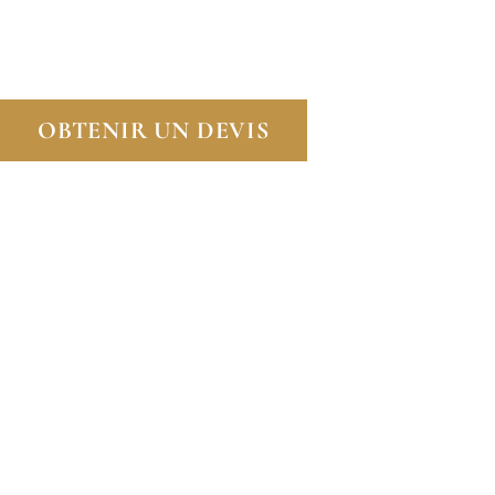
LA SANTÉ DES TRAVAILLEURS ET L’ENVIR
L’INHALATION DE FIBRES DANGEREUSES.
OBTENIR UN DEVIS