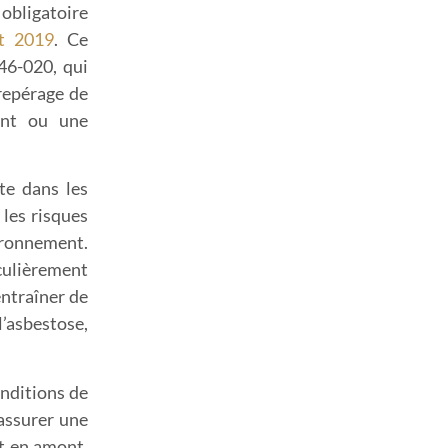
bligatoire
et 2019
. Ce
46-020, qui
 repérage de
ent ou une
nte dans les
 les risques
vironnement.
iculièrement
entraîner de
asbestose,
onditions de
 assurer une
t en amont,