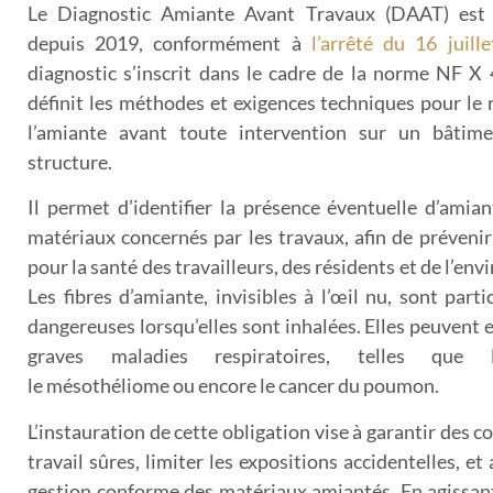
Le Diagnostic Amiante Avant Travaux (DAAT) est o
depuis 2019, conformément à
l’arrêté du 16 juill
diagnostic s’inscrit dans le cadre de la norme NF X 
définit les méthodes et exigences techniques pour le
l’amiante avant toute intervention sur un bâtim
structure.
Il permet d’identifier la présence éventuelle d’amia
matériaux concernés par les travaux, afin de prévenir
pour la santé des travailleurs, des résidents et de l’en
Les fibres d’amiante, invisibles à l’œil nu, sont part
dangereuses lorsqu’elles sont inhalées. Elles peuvent 
graves maladies respiratoires, telles que l’
le mésothéliome ou encore le cancer du poumon.
L’instauration de cette obligation vise à garantir des c
travail sûres, limiter les expositions accidentelles, et
gestion conforme des matériaux amiantés. En agissan