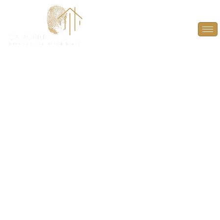
Diagnostic amiante
avant travaux (DAAT)
à Boinville-le-
Gaillard (78660)
LE DIAGNOSTIC AMIANTE AVANT TRAVAUX (DAAT)
À BOINVILLE-LE-GAILLARD (78660) EST
OBLIGATOIRE POUR LES BÂTIMENTS CONSTRUITS