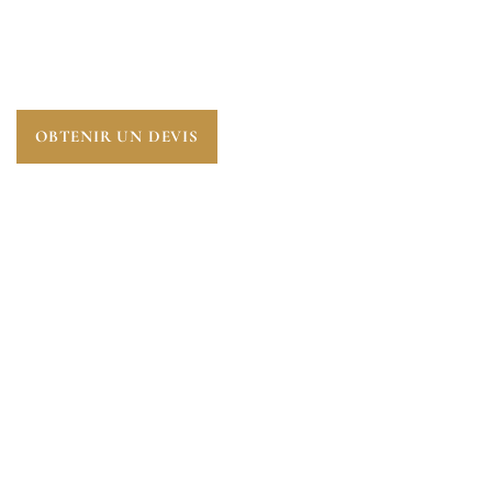
AVANT 1997 AFIN DE DÉTECTER L’AMIANTE ET
PROTÉGER LA SANTÉ DES TRAVAILLEURS ET
L’ENVIRONNEMENT DES RISQUES GRAVES LIÉS À
L’INHALATION DE FIBRES DANGEREUSES.
OBTENIR UN DEVIS