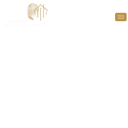
Diagnostic amiante
avant travaux (DAAT)
à Aubergenville
(78410)
LE DIAGNOSTIC AMIANTE AVANT TRAVAUX (DAAT)
À AUBERGENVILLE (78410) EST OBLIGATOIRE
POUR LES BÂTIMENTS CONSTRUITS AVANT 1997