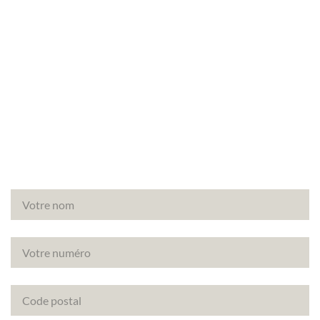
Besoin d’un diagnostic amiante avant travaux à
Aubergenville (78410) ? Faites appel à Canopée,
votre partenaire de confiance pour vos diagnostics
immobiliers.