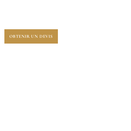
AFIN DE DÉTECTER L’AMIANTE ET PROTÉGER LA
SANTÉ DES TRAVAILLEURS ET L’ENVIRONNEMENT
DES RISQUES GRAVES LIÉS À L’INHALATION DE
FIBRES DANGEREUSES.
OBTENIR UN DEVIS