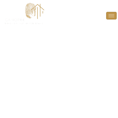
Diagnostic amiante
avant travaux (DAAT)
à Andrésy (78570)
LE DIAGNOSTIC AMIANTE AVANT TRAVAUX (DAAT)
À ANDRÉSY (78570) EST OBLIGATOIRE POUR LES
BÂTIMENTS CONSTRUITS AVANT 1997 AFIN DE
DÉTECTER L’AMIANTE ET PROTÉGER LA SANTÉ DES
TRAVAILLEURS ET L’ENVIRONNEMENT DES RISQUES