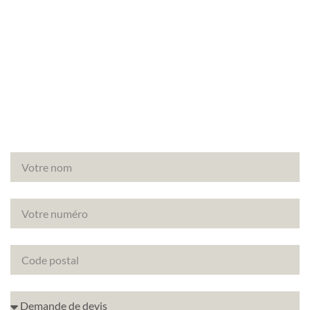
Besoin d’un diagnostic amiante avant travaux à
Andrésy (78570) ? Faites appel à Canopée, votre
partenaire de confiance pour vos diagnostics
immobiliers.