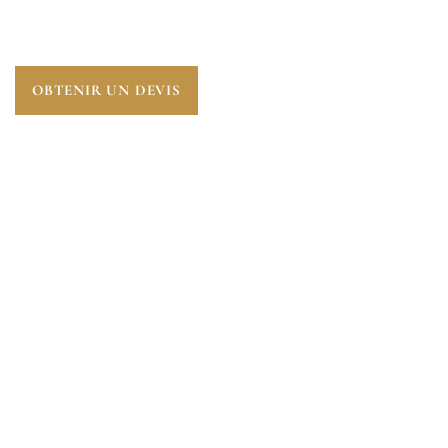
GRAVES LIÉS À L’INHALATION DE FIBRES
DANGEREUSES.
OBTENIR UN DEVIS