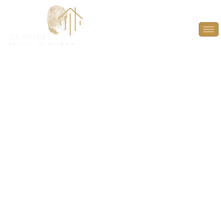
Diagnostic Amiante à
Andelu (78770)
PROTÉGEZ VOS TRANSACTIONS IMMOBILIÈRES
AVEC UN DIAGNOSTIC AMIANTE FIABLE ET
CONFORME À ANDELU (78770).