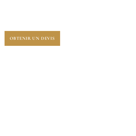
PERFORMANCE DU LOGEMENT.
AUDIT
ÉNERGÉTIQUE À VÉLIZY-VILLACOUBLAY (78140)
,
UNE ÉTAPE ESSENTIELLE POUR ANTICIPER
L’AVENIR.
OBTENIR UN DEVIS