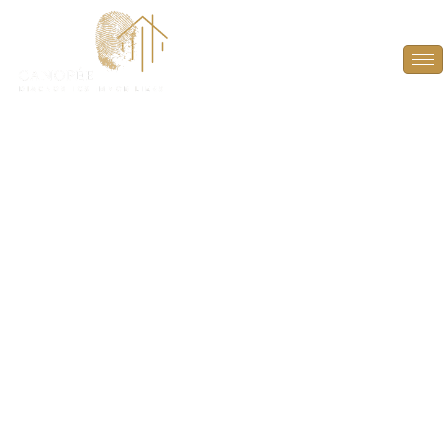
Audit Énergétique à
Vélizy-Villacoublay
(78140)
PLUS QU’UN DIAGNOSTIC, UN GUIDE POUR
L’AVENIR ! À L’HEURE D’UNE VENTE, DONNEZ À
L’ACHETEUR LES CLÉS POUR ANTICIPER ET
VALORISER LE POTENTIEL ÉNERGÉTIQUE DU BIEN.
GRÂCE À UN RAPPORT DÉTAILLÉ, DÉCOUVREZ LES
AMÉLIORATIONS POSSIBLES POUR OPTIMISER LA