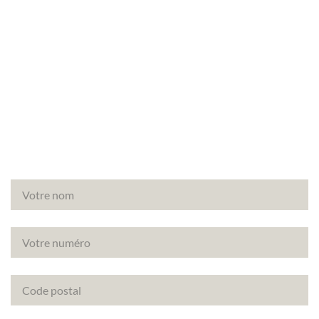
Besoin d’un audit énergétique à Thoiry (78770) ?
Faites appel à Canopée, votre partenaire de
confiance pour vos diagnostics immobiliers.