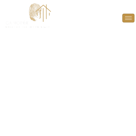
Audit Énergétique à
Thoiry (78770)
PLUS QU’UN DIAGNOSTIC, UN GUIDE POUR
L’AVENIR ! À L’HEURE D’UNE VENTE, DONNEZ À
L’ACHETEUR LES CLÉS POUR ANTICIPER ET
VALORISER LE POTENTIEL ÉNERGÉTIQUE DU BIEN.
GRÂCE À UN RAPPORT DÉTAILLÉ, DÉCOUVREZ LES
AMÉLIORATIONS POSSIBLES POUR OPTIMISER LA
PERFORMANCE DU LOGEMENT.
AUDIT
ÉNERGÉTIQUE À THOIRY (78770)
, UNE ÉTAPE