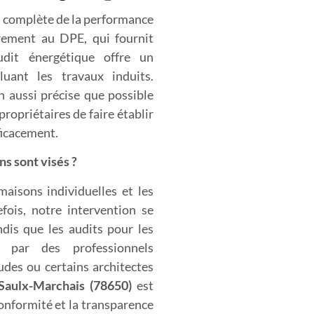
n complète de la performance
rement au DPE, qui fournit
udit énergétique offre un
cluant les travaux induits.
on aussi précise que possible
propriétaires de faire établir
fficacement.
ns sont visés ?
aisons individuelles et les
ois, notre intervention se
ndis que les audits pour les
s par des professionnels
tudes ou certains architectes
 Saulx-Marchais (78650)
est
conformité et la transparence