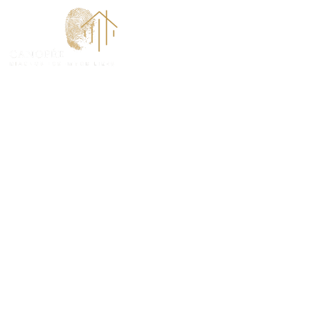
ACCUEI
Audit Énergét
Marchais (786
PLUS QU’UN DIAGNOSTIC, UN GUIDE POUR L’AV
L’ACHETEUR LES CLÉS POUR ANTICIPER ET VALO