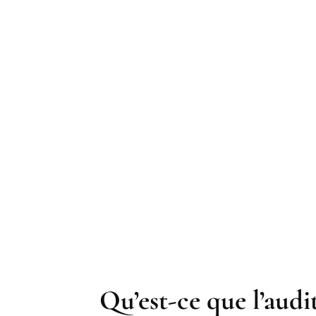
Z LES AMÉLIORATIONS POSSIBLES POUR
.
AUDIT ÉNERGÉTIQUE À SAULX-MARCHAIS
ER L’AVENIR.
Qu’est-ce que l’audi