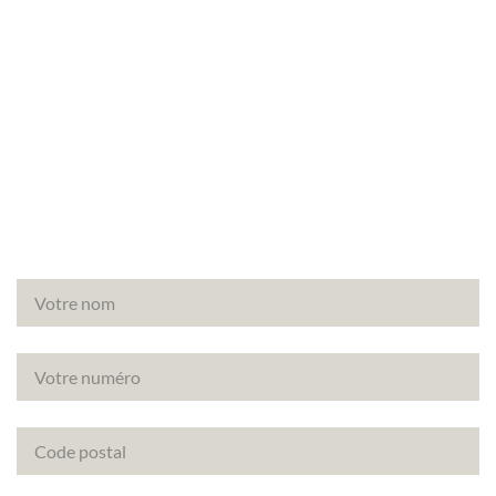
Besoin d’un audit énergétique à Saint-Forget
(78720) ? Faites appel à Canopée, votre partenaire
de confiance pour vos diagnostics immobiliers.