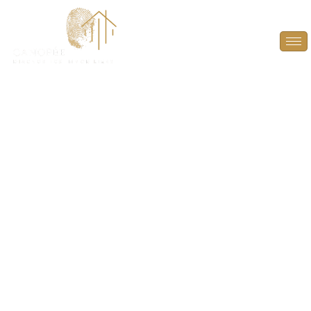
Audit Énergétique à
Saint-Forget (78720)
PLUS QU’UN DIAGNOSTIC, UN GUIDE POUR
L’AVENIR ! À L’HEURE D’UNE VENTE, DONNEZ À
L’ACHETEUR LES CLÉS POUR ANTICIPER ET
VALORISER LE POTENTIEL ÉNERGÉTIQUE DU BIEN.
GRÂCE À UN RAPPORT DÉTAILLÉ, DÉCOUVREZ LES
AMÉLIORATIONS POSSIBLES POUR OPTIMISER LA
PERFORMANCE DU LOGEMENT.
AUDIT
ÉNERGÉTIQUE À SAINT-FORGET (78720)
, UNE