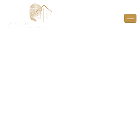
Audit Énergétique à
Saint-Cyr-l'École
(78210)
PLUS QU’UN DIAGNOSTIC, UN GUIDE POUR
L’AVENIR ! À L’HEURE D’UNE VENTE, DONNEZ À
L’ACHETEUR LES CLÉS POUR ANTICIPER ET
VALORISER LE POTENTIEL ÉNERGÉTIQUE DU BIEN.
GRÂCE À UN RAPPORT DÉTAILLÉ, DÉCOUVREZ LES
AMÉLIORATIONS POSSIBLES POUR OPTIMISER LA