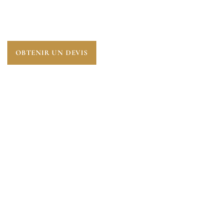
PERFORMANCE DU LOGEMENT.
AUDIT
ÉNERGÉTIQUE À SAINT-CYR-L’ÉCOLE (78210)
, UNE
ÉTAPE ESSENTIELLE POUR ANTICIPER L’AVENIR.
OBTENIR UN DEVIS