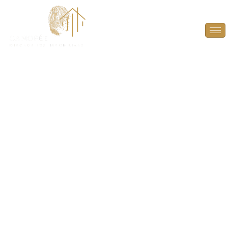
Audit Énergétique à
Paris (75001)
PLUS QU’UN DIAGNOSTIC, UN GUIDE POUR
L’AVENIR ! À L’HEURE D’UNE VENTE, DONNEZ À
L’ACHETEUR LES CLÉS POUR ANTICIPER ET
VALORISER LE POTENTIEL ÉNERGÉTIQUE DU BIEN.
GRÂCE À UN RAPPORT DÉTAILLÉ, DÉCOUVREZ LES
AMÉLIORATIONS POSSIBLES POUR OPTIMISER LA
PERFORMANCE DU LOGEMENT.
AUDIT
ÉNERGÉTIQUE À PARIS (75001)
, UNE ÉTAPE