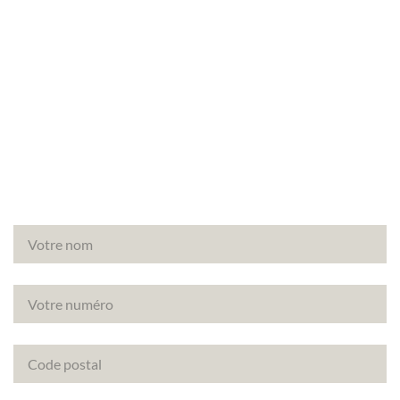
Besoin d’un audit énergétique à Paris (75001) ?
Faites appel à Canopée, votre partenaire de
confiance pour vos diagnostics immobiliers.