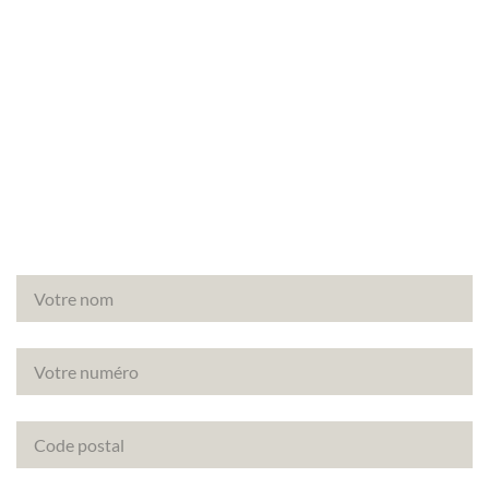
Besoin d’un audit énergétique à Orsonville
(78660) ? Faites appel à Canopée, votre partenaire
de confiance pour vos diagnostics immobiliers.