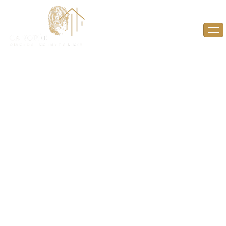
Audit Énergétique à
Orsonville (78660)
PLUS QU’UN DIAGNOSTIC, UN GUIDE POUR
L’AVENIR ! À L’HEURE D’UNE VENTE, DONNEZ À
L’ACHETEUR LES CLÉS POUR ANTICIPER ET
VALORISER LE POTENTIEL ÉNERGÉTIQUE DU BIEN.
GRÂCE À UN RAPPORT DÉTAILLÉ, DÉCOUVREZ LES
AMÉLIORATIONS POSSIBLES POUR OPTIMISER LA
PERFORMANCE DU LOGEMENT.
AUDIT
ÉNERGÉTIQUE À ORSONVILLE (78660)
, UNE ÉTAPE