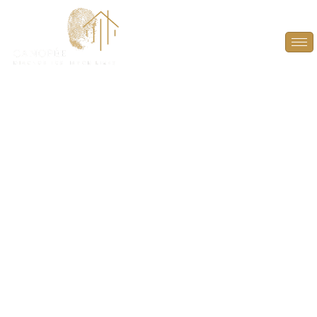
Audit Énergétique à
Montalet-le-Bois
(78440)
PLUS QU’UN DIAGNOSTIC, UN GUIDE POUR
L’AVENIR ! À L’HEURE D’UNE VENTE, DONNEZ À
L’ACHETEUR LES CLÉS POUR ANTICIPER ET
VALORISER LE POTENTIEL ÉNERGÉTIQUE DU BIEN.
GRÂCE À UN RAPPORT DÉTAILLÉ, DÉCOUVREZ LES
AMÉLIORATIONS POSSIBLES POUR OPTIMISER LA