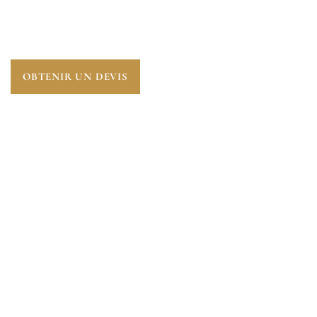
PERFORMANCE DU LOGEMENT.
AUDIT
ÉNERGÉTIQUE À MONTALET-LE-BOIS (78440)
, UNE
ÉTAPE ESSENTIELLE POUR ANTICIPER L’AVENIR.
OBTENIR UN DEVIS