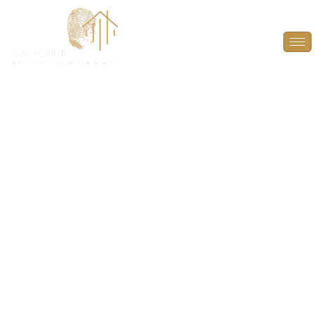
Audit Énergétique à
Mézières-sur-Seine
(78970)
PLUS QU’UN DIAGNOSTIC, UN GUIDE POUR
L’AVENIR ! À L’HEURE D’UNE VENTE, DONNEZ À
L’ACHETEUR LES CLÉS POUR ANTICIPER ET
VALORISER LE POTENTIEL ÉNERGÉTIQUE DU BIEN.
GRÂCE À UN RAPPORT DÉTAILLÉ, DÉCOUVREZ LES
AMÉLIORATIONS POSSIBLES POUR OPTIMISER LA