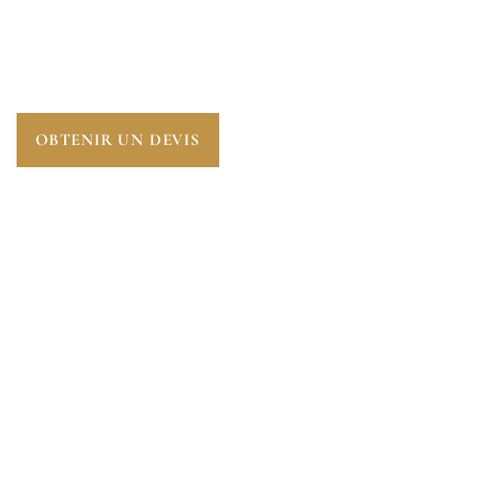
PERFORMANCE DU LOGEMENT.
AUDIT
ÉNERGÉTIQUE À MÉZIÈRES-SUR-SEINE (78970)
,
UNE ÉTAPE ESSENTIELLE POUR ANTICIPER
L’AVENIR.
OBTENIR UN DEVIS