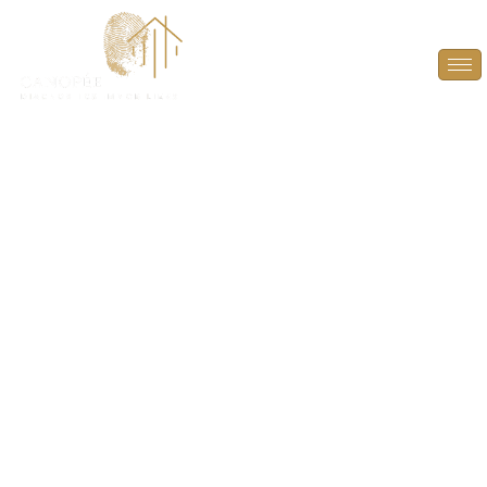
Audit Énergétique à
Gressey (78550)
PLUS QU’UN DIAGNOSTIC, UN GUIDE POUR
L’AVENIR ! À L’HEURE D’UNE VENTE, DONNEZ À
L’ACHETEUR LES CLÉS POUR ANTICIPER ET
VALORISER LE POTENTIEL ÉNERGÉTIQUE DU BIEN.
GRÂCE À UN RAPPORT DÉTAILLÉ, DÉCOUVREZ LES
AMÉLIORATIONS POSSIBLES POUR OPTIMISER LA
PERFORMANCE DU LOGEMENT.
AUDIT
ÉNERGÉTIQUE À GRESSEY (78550)
, UNE ÉTAPE