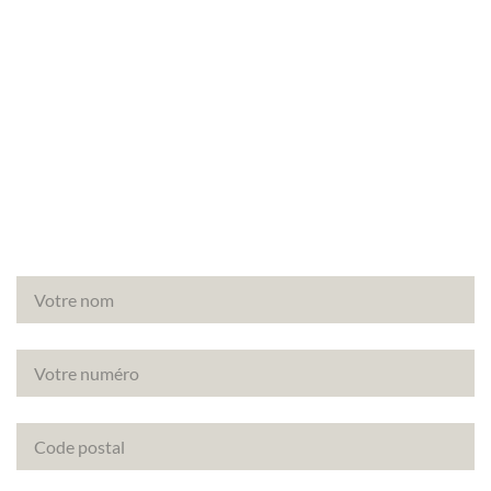
Besoin d’un audit énergétique à Gressey (78550) ?
Faites appel à Canopée, votre partenaire de
confiance pour vos diagnostics immobiliers.