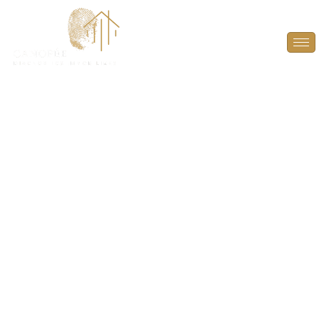
Audit Énergétique à
Bazemont (78580)
PLUS QU’UN DIAGNOSTIC, UN GUIDE POUR
L’AVENIR ! À L’HEURE D’UNE VENTE, DONNEZ À
L’ACHETEUR LES CLÉS POUR ANTICIPER ET
VALORISER LE POTENTIEL ÉNERGÉTIQUE DU BIEN.
GRÂCE À UN RAPPORT DÉTAILLÉ, DÉCOUVREZ LES
AMÉLIORATIONS POSSIBLES POUR OPTIMISER LA
PERFORMANCE DU LOGEMENT.
AUDIT
ÉNERGÉTIQUE À BAZEMONT (78580)
, UNE ÉTAPE