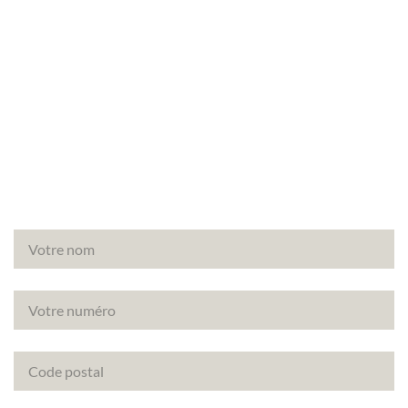
Besoin d’un audit énergétique à Bazemont
(78580) ? Faites appel à Canopée, votre partenaire
de confiance pour vos diagnostics immobiliers.