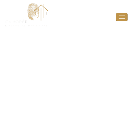
DPE Projeté à Rueil-
Malmaison (92500)
ANTICIPEZ, OPTIMISEZ ET VALORISEZ VOTRE
BIEN AVEC UN DPE PROJETÉ À RUEIL-MALMAISON
(92500).