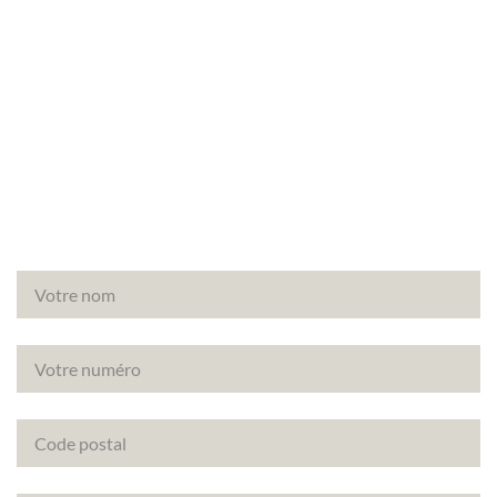
Vous avez un projet de rénovation à Rueil-
Malmaison (92500) ? Découvrez comment
améliorer la note énergétique de votre bien avec le
DPE projeté.