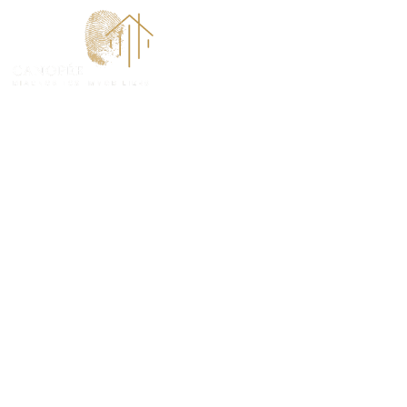
ACCUEI
DPE Projeté à
ANTICIPEZ, OPTIMISEZ ET VALORISEZ VOTRE B
(92400).