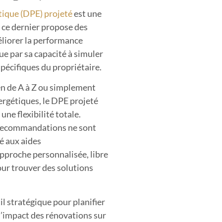
ique (DPE) projeté
est une
 ce dernier propose des
liorer la performance
ue par sa capacité à simuler
spécifiques du propriétaire.
en de A à Z ou simplement
nergétiques, le DPE projeté
une flexibilité totale.
 recommandations ne sont
té aux aides
proche personnalisée, libre
our trouver des solutions
il stratégique pour planifier
l’impact des rénovations sur